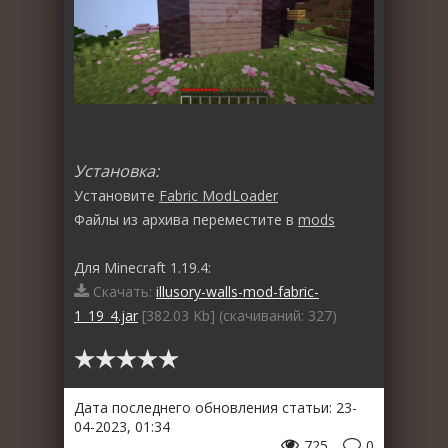
Установка:
Установите
Fabric ModLoader
Файлы из архива переместите в
mods
Для Minecraft 1.19.4:
Скачать:
illusory-walls-mod-fabric-
1_19_4.jar
[382.03 Kb] (cкачиваний: 327)
Дата последнего обновления статьи: 23-
04-2023, 01:34
725
0