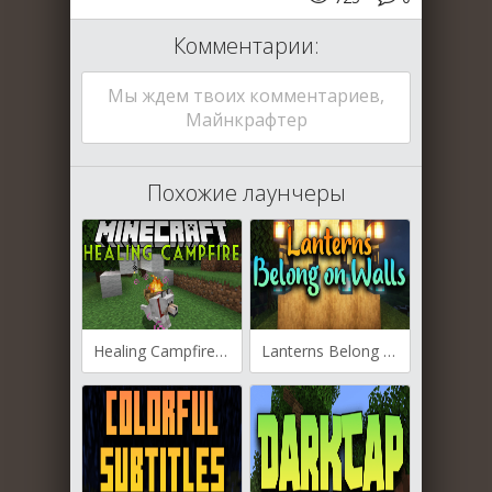
Комментарии:
Мы ждем твоих комментариев,
Майнкрафтер
Похожие лаунчеры
Healing Campfire для Майнкрафт [1.19.4, 1.19.3, 1.19.2]
Lanterns Belong on Walls для Майнкрафт [1.19.3, 1.19.2, 1.19.1]