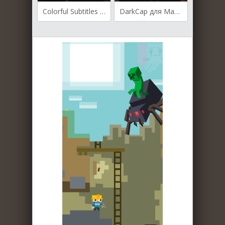
Colorful Subtitles для Майнкрафт [1.19.3, 1.19.2]
DarkCap для Майнкрафт 1.19.3