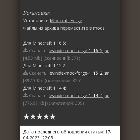
Установка:
Установите
Minecraft Forge
Файлы из архива переместите в
mods
Для Minecraft 1.16.5:
Скачать:
levinide-mod-forge-1_16_5.jar
[4.53 Mb] (cкачиваний: 371)
Для Minecraft 1.15.2:
Скачать:
levinide-mod-forge-1_15_2.jar
[897.5 Kb] (cкачиваний: 355)
Для Minecraft 1.14.4:
Скачать:
levinide-mod-forge-1_14_4.jar
[776.61 Kb] (cкачиваний: 339)
Дата последнего обновления статьи: 17-
04-2023, 22:05