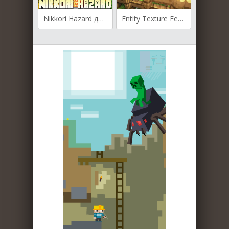
Nikkori Hazard для Майнкрафт 1.16.5
Entity Texture Features для Майнкрафт [1.19.3, 1.19.2, 1.18.2]