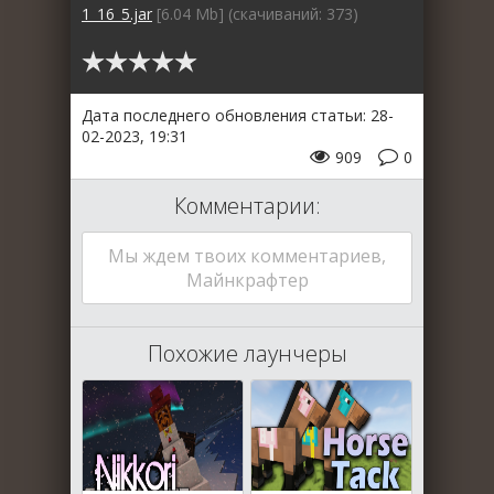
1_16_5.jar
[6.04 Mb] (cкачиваний: 373)
Дата последнего обновления статьи: 28-
02-2023, 19:31
909
0
Комментарии:
Мы ждем твоих комментариев,
Майнкрафтер
Похожие лаунчеры