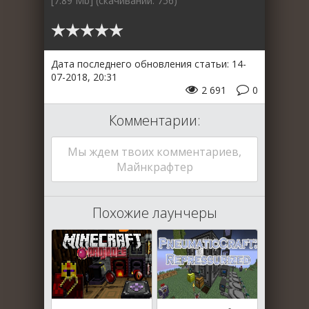
[7.89 Mb] (cкачиваний: 756)
Дата последнего обновления статьи: 14-
07-2018, 20:31
2 691
0
Комментарии:
Мы ждем твоих комментариев,
Майнкрафтер
Похожие лаунчеры