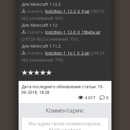
Для Minecraft 1.12.2:
Скачать:
lostcities-1_12-2_0_9.jar
[760.55
Kb] (cкачиваний: 900)
Для Minecraft 1.12:
Скачать:
lostcities-1_12-0_0_19beta.jar
[247.58 Kb] (cкачиваний: 755)
Для Minecraft 1.11.2:
Скачать:
lostcities-1_1x-1_0_2.jar
[249.33
Kb] (cкачиваний: 776)
Дата последнего обновления статьи: 19-
06-2018, 18:28
4 017
0
Комментарии:
Мы ждем твоих комментариев,
Майнкрафтер