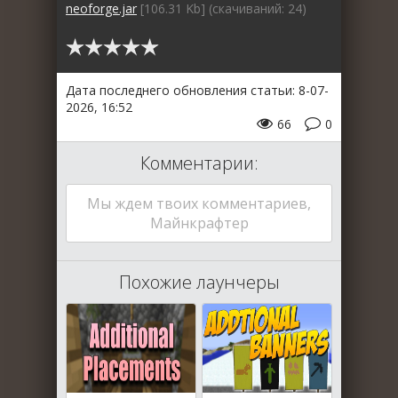
neoforge.jar
[106.31 Kb] (cкачиваний: 24)
Дата последнего обновления статьи: 8-07-
2026, 16:52
66
0
Комментарии:
Мы ждем твоих комментариев,
Майнкрафтер
Похожие лаунчеры