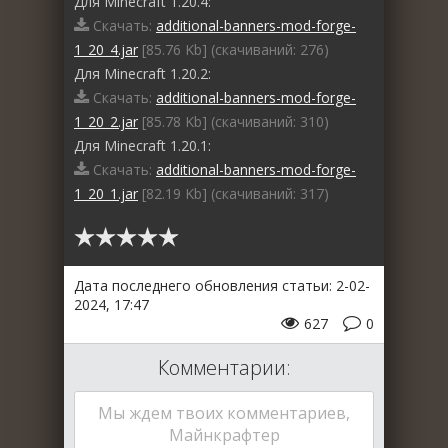
Для Minecraft 1.20.4:
Скачать:
additional-banners-mod-forge-
1_20_4.jar
[85.76 Kb] (cкачиваний: 276)
Для Minecraft 1.20.2:
Скачать:
additional-banners-mod-forge-
1_20_2.jar
[85.78 Kb] (cкачиваний: 310)
Для Minecraft 1.20.1:
Скачать:
additional-banners-mod-forge-
1_20_1.jar
[82.19 Kb] (cкачиваний: 317)
Дата последнего обновления статьи: 2-02-
2024, 17:47
627
0
Комментарии:
Мы ждем твоих комментариев,
Майнкрафтер