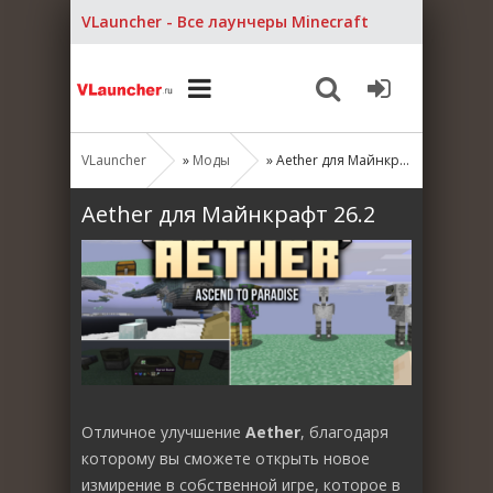
VLauncher - Все лаунчеры Minecraft
VLauncher
»
Моды
» Aether для Майнкрафт 26.2
Aether для Майнкрафт 26.2
Отличное улучшение
Aether
, благодаря
которому вы сможете открыть новое
измирение в собственной игре, которое в