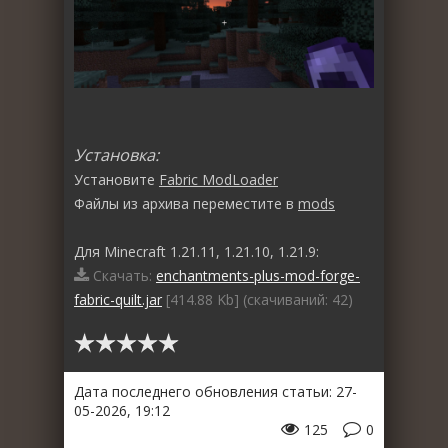
Установка:
Установите
Fabric ModLoader
Файлы из архива переместите в
mods
Для Minecraft 1.21.11, 1.21.10, 1.21.9:
Скачать:
enchantments-plus-mod-forge-
fabric-quilt.jar
[414.88 Kb] (cкачиваний: 42)
Дата последнего обновления статьи: 27-
05-2026, 19:12
125
0