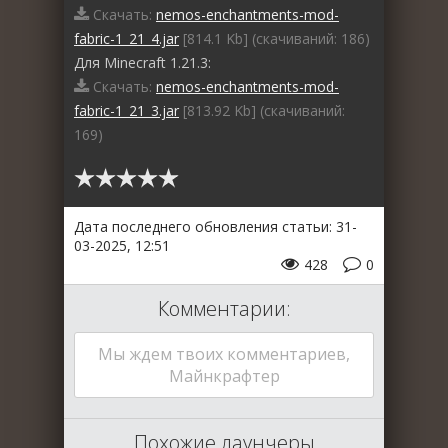
Скачать:
nemos-enchantments-mod-
fabric-1_21_4.jar
[814.1 Kb] (cкачиваний: 186)
Для Minecraft 1.21.3:
Скачать:
nemos-enchantments-mod-
fabric-1_21_3.jar
[813.92 Kb] (cкачиваний:
169)
Дата последнего обновления статьи: 31-
03-2025, 12:51
428
0
Комментарии:
Мы ждем твоих комментариев,
Майнкрафтер
Похожие лаунчеры