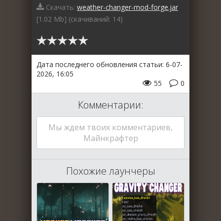
Скачать:
weather-changer-mod-forge.jar
[1.02 Mb] (cкачиваний: 14)
Дата последнего обновления статьи: 6-07-
2026, 16:05
55
0
Комментарии:
Мы ждем твоих комментариев,
Майнкрафтер
Похожие лаунчеры