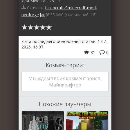
Для Minecraft 26.1.2:
Скачать:
bibliocraft-9minecraft-mod-
neoforge.jar
[6.35 Mb] (cкачиваний: 16)
Дата последнего обновления статьи: 1-07-
2026, 16:07
81
0
Комментарии:
Мы ждем твоих комментариев,
Майнкрафтер
Похожие лаунчеры