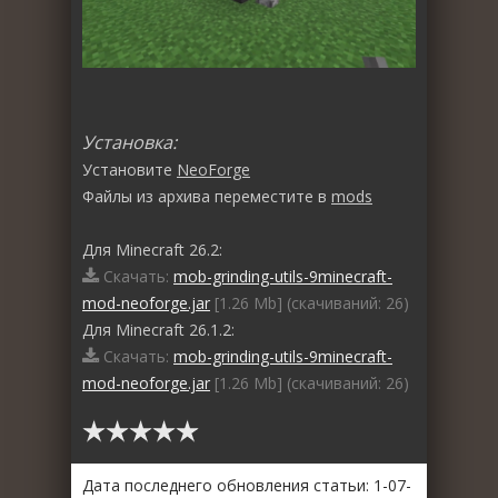
Установка:
Установите
NeoForge
Файлы из архива переместите в
mods
Для Minecraft 26.2:
Скачать:
mob-grinding-utils-9minecraft-
mod-neoforge.jar
[1.26 Mb] (cкачиваний: 26)
Для Minecraft 26.1.2:
Скачать:
mob-grinding-utils-9minecraft-
mod-neoforge.jar
[1.26 Mb] (cкачиваний: 26)
Дата последнего обновления статьи: 1-07-