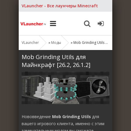
VLauncher - Все лаунчеры Minecraft
VLauncher
»
Моды
» Mob Grinding Utils для Майнкрафт [26.2, 26.1.2]
Mob Grinding Utils для
Майнкрафт [26.2, 26.1.2]
Нововведение
Mob Grinding Utils
для
вашего игрового клиента, именно с этим
замечательным модом вы сможете