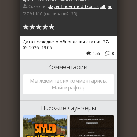
Скачать:
player-finder-mod-fabric-quilt.jar
[27.91 Kb] (cкачиваний: 35)
Дата последнего обновления статьи: 27-
05-2026, 19:06
155
0
Комментарии:
Мы ждем твоих комментариев,
Майнкрафтер
Похожие лаунчеры