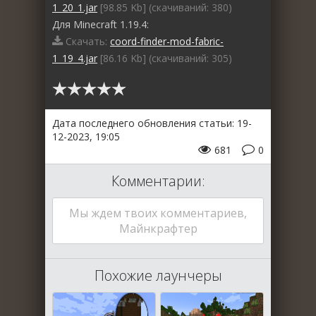
1_20_1.jar
[98.85 Kb] (cкачиваний: 380)
Для Minecraft 1.19.4:
Скачать:
coord-finder-mod-fabric-
1_19_4.jar
[86.16 Kb] (cкачиваний: 305)
Дата последнего обновления статьи: 19-
12-2023, 19:05
681
0
Комментарии:
Мы ждем твоих комментариев,
Майнкрафтер
Похожие лаунчеры