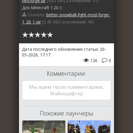
neoforge.jar
[4.62 Mb] (cкачиваний: 37)
Для Minecraft 1.20.1:
Скачать:
better-snowball-fight-mod-forge-
1_20_1.jar
[2.48 Mb] (cкачиваний: 45)
Дата последнего обновления статьи: 20-
05-2026, 17:17
126
0
Комментарии:
Мы ждем твоих комментариев,
Майнкрафтер
Похожие лаунчеры