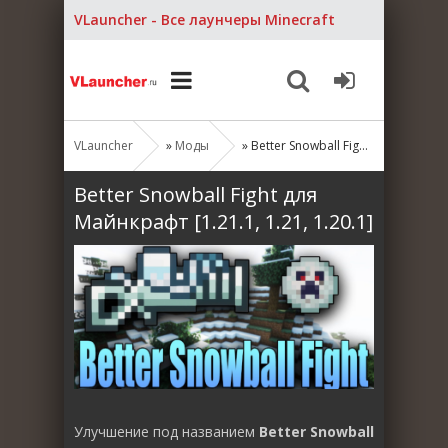
VLauncher - Все лаунчеры Minecraft
VLauncher
»
Моды
» Better Snowball Fight для Майнкрафт [1.21.1, 1.21, 1.20.1]
Better Snowball Fight для
Майнкрафт [1.21.1, 1.21, 1.20.1]
Улучшение под названием
Better Snowball