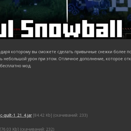
одаря которому вы сможете сделать привычные снежки более п
ть небольшой урон при этом. Отличное дополнение, которое от
 бесплатно мод.
-quilt-1_21_4.jar
[84.42 Kb] (cкачиваний: 233)
[76.03 Kb] (cкачиваний: 232)