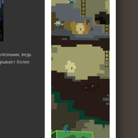
олезными, ведь
крывает более