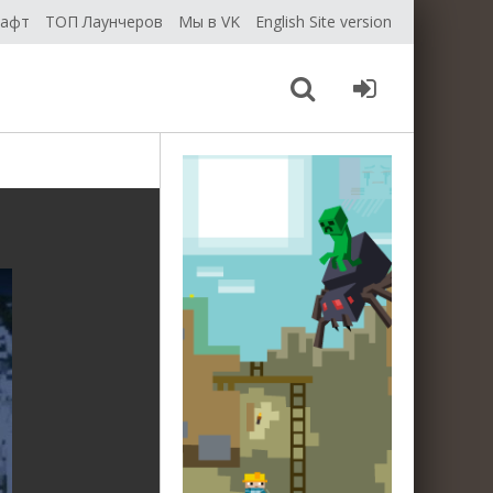
рафт
ТОП Лаунчеров
Мы в VK
English Site version