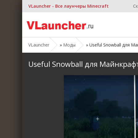
VLauncher - Все лаунчеры Minecraft
Ск
VLauncher
»
Моды
» Useful Snowball для Май
Useful Snowball для Майнкрафт [