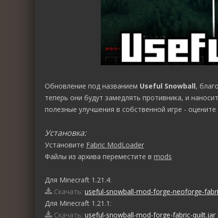
Обновление под названием
Useful Snowball
, благ
теперь они будут замедлять противника, и наноси
полезные улучшения в собственной игре - оцените
Установка:
Установите
Fabric ModLoader
Файлы из архива переместите в
mods
Для Minecraft 1.21.4:
Скачать:
useful-snowball-mod-forge-neoforge-fabric
Для Minecraft 1.21.1:
Скачать:
useful-snowball-mod-forge-fabric-quilt.jar