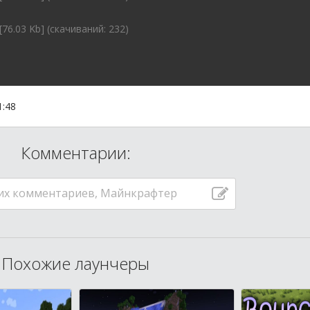
[76.03 Kb] (cкачиваний: 232)
1:48
Комментарии:
их комментариев, Майнкрафтер
Похожие лаунчеры