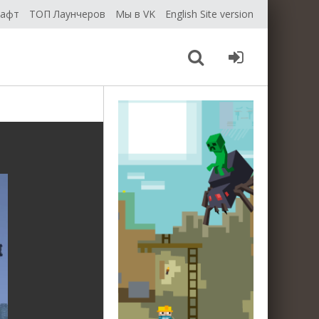
рафт
ТОП Лаунчеров
Мы в VK
English Site version