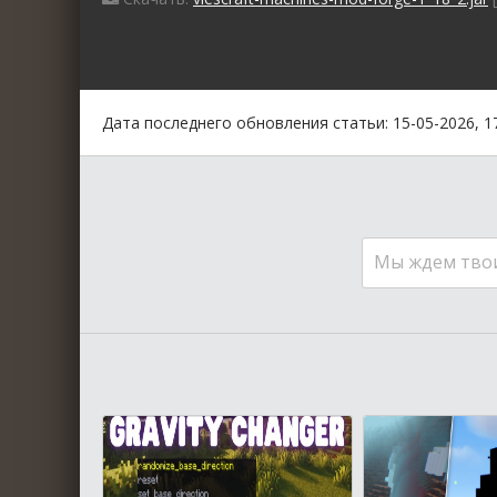
0
1
2
3
4
5
Дата последнего обновления статьи: 15-05-2026, 1
Мы ждем тво