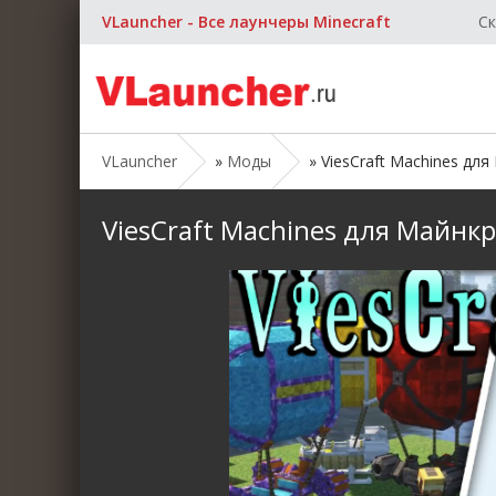
VLauncher - Все лаунчеры Minecraft
Ск
VLauncher
»
Моды
» ViesCraft Machines для 
ViesCraft Machines для Майнкра