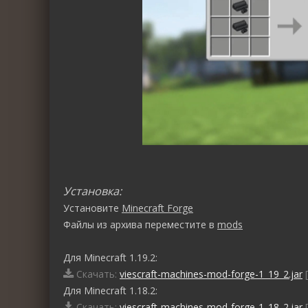
Установка:
Установите
Minecraft Forge
Файлы из архива переместите в
mods
Для Minecraft 1.19.2:
Скачать:
viescraft-machines-mod-forge-1_19_2.jar
[
Для Minecraft 1.18.2:
Скачать:
viescraft-machines-mod-forge-1_18_2.jar
[