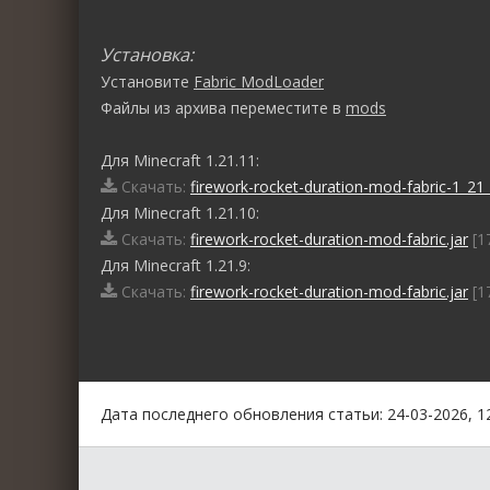
Установка:
Установите
Fabric ModLoader
Файлы из архива переместите в
mods
Для Minecraft 1.21.11:
Скачать:
firework-rocket-duration-mod-fabric-1_21_
Для Minecraft 1.21.10:
Скачать:
firework-rocket-duration-mod-fabric.jar
[1
Для Minecraft 1.21.9:
Скачать:
firework-rocket-duration-mod-fabric.jar
[1
0
1
2
3
4
5
Дата последнего обновления статьи: 24-03-2026, 1