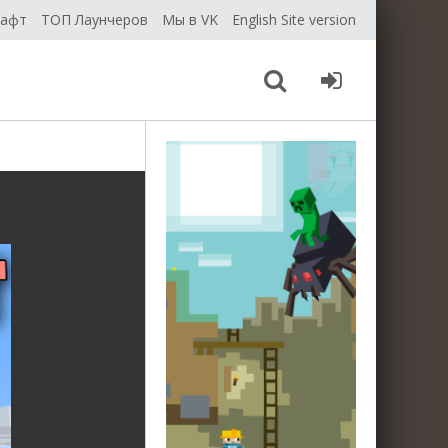
рафт
ТОП Лаунчеров
Мы в VK
English Site version