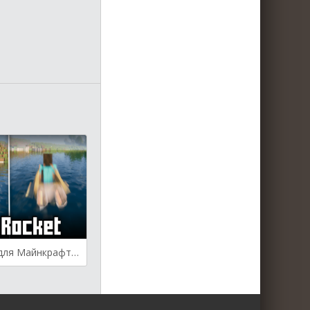
Boat Rocket для Майнкрафт [1.20.1, 1.19.4, 1.19.2]