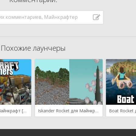
их комментариев, Майнкрафтер
Похожие лаунчеры
Launchers для Майнкрафт [1.21.4, 1.21.3, 1.21]
Iskander Rocket для Майнкрафт [1.20.4, 1.20.3]