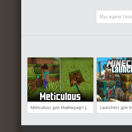
Мы ждем тво
Meticulous для Майнкрафт [1.21.10, 1.21.9, 1.21.8]