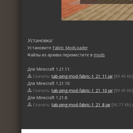
Установка:
Установите
Fabric ModLoader
Файлы из архива переместите в
mods
Для Minecraft 1.21.11:
Скачать:
tab-ping-mod-fabric-1_21_11.jar
[89.49 Kb]
Для Minecraft 1.21.10:
Скачать:
tab-ping-mod-fabric-1_21_10.jar
[89.49 Kb]
Для Minecraft 1.21.8:
Скачать:
tab-ping-mod-fabric-1_21_8.jar
[90.77 Kb] 
0
1
2
3
4
5