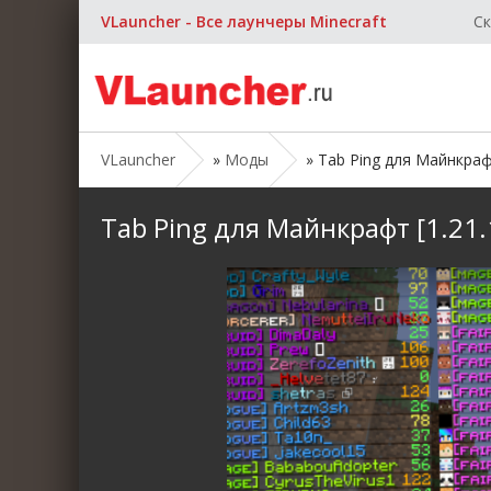
VLauncher - Все лаунчеры Minecraft
Ск
VLauncher
»
Моды
» Tab Ping для Майнкрафт 
Tab Ping для Майнкрафт [1.21.1