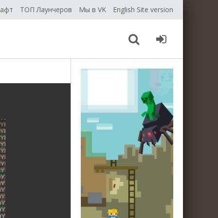
рафт
ТОП Лаунчеров
Мы в VK
English Site version