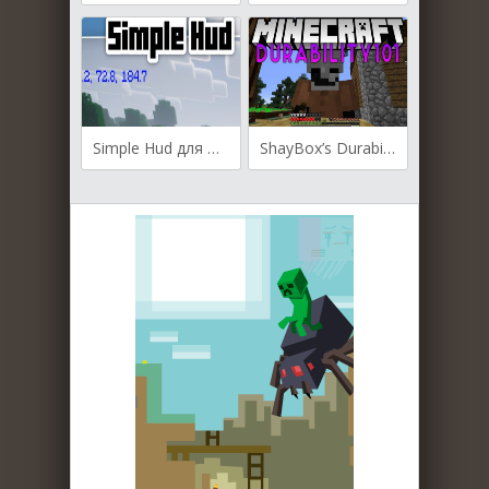
Simple Hud для Майнкрафт [1.21.1, 1.21]
ShayBox’s Durability101 для Майнкрафт [1.21.3, 1.21.1, 1.21]