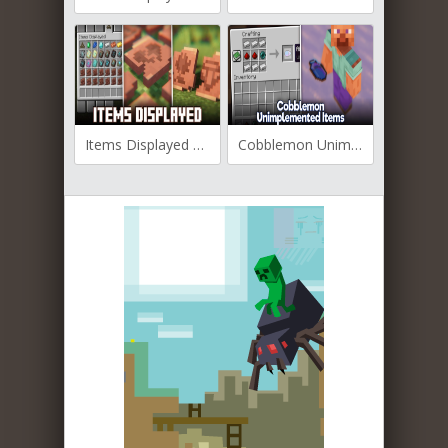
Items Displayed для Майнкрафт [1.21, 1.20.6, 1.20.4]
Cobblemon Unimplemented Items для Майнкрафт [1.20.1, 1.19.2]