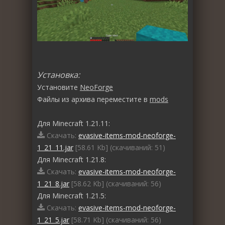
Установка:
Установите
NeoForge
Файлы из архива переместите в
mods
Для Minecraft 1.21.11:
Скачать:
evasive-items-mod-neoforge-
1_21_11.jar
[58.61 Kb] (cкачиваний: 51)
Для Minecraft 1.21.8:
Скачать:
evasive-items-mod-neoforge-
1_21_8.jar
[58.62 Kb] (cкачиваний: 56)
Для Minecraft 1.21.5:
Скачать:
evasive-items-mod-neoforge-
1_21_5.jar
[58.71 Kb] (cкачиваний: 56)