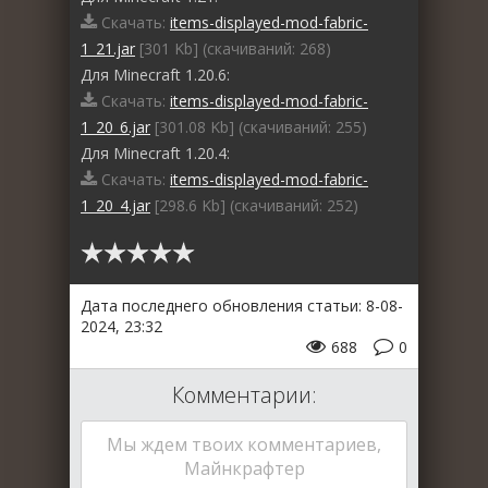
Скачать:
items-displayed-mod-fabric-
1_21.jar
[301 Kb] (cкачиваний: 268)
Для Minecraft 1.20.6:
Скачать:
items-displayed-mod-fabric-
1_20_6.jar
[301.08 Kb] (cкачиваний: 255)
Для Minecraft 1.20.4:
Скачать:
items-displayed-mod-fabric-
1_20_4.jar
[298.6 Kb] (cкачиваний: 252)
Дата последнего обновления статьи: 8-08-
2024, 23:32
688
0
Комментарии:
Мы ждем твоих комментариев,
Майнкрафтер