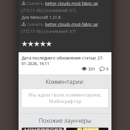
Скачать:
better-clouds-mod-fabric.jar
[772.15 Kb] (cкачиваний: 67)
Для Minecraft 1.21.9:
Скачать:
better-clouds-mod-fabric.jar
[772.15 Kb] (cкачиваний: 67)
Дата последнего обновления статьи: 27-
01-2026, 16:11
331
0
Комментарии:
Мы ждем твоих комментариев,
Майнкрафтер
Похожие лаунчеры