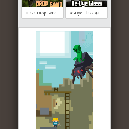
Husks Drop Sand для Майнкрафт [1.21.5, 1.21.4, 1.21.3]
Re-Dye Glass для Майнкрафт [1.21.1, 1.21, 1.20.6]