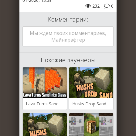
01-2026, 13:59
232
0
Комментарии:
Мы ждем твоих комментариев,
Майнкрафтер
Похожие лаунчеры
Lava Turns Sand into Glass для Майнкрафт [1.21.7, 1.21.6, 1.21.5]
Husks Drop Sand для Майнкрафт [1.21.7, 1.21.6]