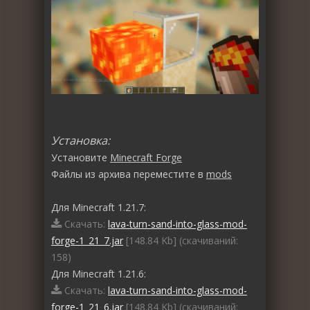
Установка:
Установите
Minecraft Forge
Файлы из архива переместите в
mods
Для Minecraft 1.21.7:
Скачать:
lava-turn-sand-into-glass-mod-
forge-1_21_7.jar
[148.84 Kb] (cкачиваний:
158)
Для Minecraft 1.21.6:
Скачать:
lava-turn-sand-into-glass-mod-
forge-1_21_6.jar
[148.84 Kb] (cкачиваний: