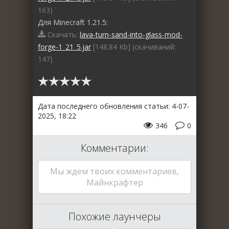
163)
Для Minecraft 1.21.5:
Скачать:
lava-turn-sand-into-glass-mod-
forge-1_21_5.jar
[148.84 Kb] (cкачиваний:
147)
Дата последнего обновления статьи: 4-07-
2025, 18:22
346
0
Комментарии:
Мы ждем твоих комментариев,
Майнкрафтер
Похожие лаунчеры