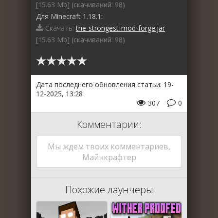
[15.63 Mb] (cкачиваний: 98)
Для Minecraft 1.18.1:
Скачать:
the-strongest-mod-forge.jar
[15.63 Mb] (cкачиваний: 98)
Дата последнего обновления статьи: 19-
12-2025, 13:28
307
0
Комментарии:
Мы ждем твоих комментариев,
Майнкрафтер
Похожие лаунчеры