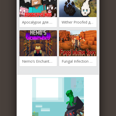
Apocalypse для Майнкрафт [1.20.1, 1.20, 1.19.2]
Wither Proofed для Майнкрафт [1.21.5, 1.21.4]
Nemo’s Enchantments для Майнкрафт [1.21.1, 1.21]
Fungal Infection Spore для Майнкрафт [1.20.1, 1.19.2]