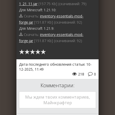
1_21_11.jar
[157.75 Kb] (cкачиваний: 79)
Для Minecraft 1.21.10:
Скачать:
inventory-essentials-mod-
forge.jar
[151.87 Kb] (cкачиваний: 92)
Для Minecraft 1.21.9:
Скачать:
inventory-essentials-mod-
forge.jar
[151.87 Kb] (cкачиваний: 92)
Дата последнего обновления статьи: 10-
12-2025, 11:49
218
0
Комментарии:
Мы ждем твоих комментариев,
Майнкрафтер