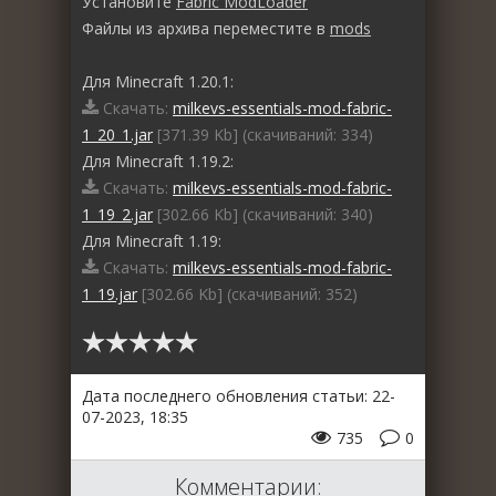
Установите
Fabric ModLoader
Файлы из архива переместите в
mods
Для Minecraft 1.20.1:
Скачать:
milkevs-essentials-mod-fabric-
1_20_1.jar
[371.39 Kb] (cкачиваний: 334)
Для Minecraft 1.19.2:
Скачать:
milkevs-essentials-mod-fabric-
1_19_2.jar
[302.66 Kb] (cкачиваний: 340)
Для Minecraft 1.19:
Скачать:
milkevs-essentials-mod-fabric-
1_19.jar
[302.66 Kb] (cкачиваний: 352)
Дата последнего обновления статьи: 22-
07-2023, 18:35
735
0
Комментарии: