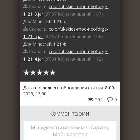
Скачать:
colorful-skies-mod-neoforge-
1_21_8.jar
[37.67 Kb] (cкачиваний: 107)
Для Minecraft 1.21.5:
Скачать:
colorful-skies-mod-neoforge-
1_21_5.jar
[37.67 Kb] (cкачиваний: 106)
Для Minecraft 1.21.4:
Скачать:
colorful-skies-mod-neoforge-
1_21_4.jar
[37.31 Kb] (cкачиваний: 112)
Дата последнего обновления статьи: 8-09-
2025, 13:50
294
0
Комментарии:
Мы ждем твоих комментариев,
Майнкрафтер