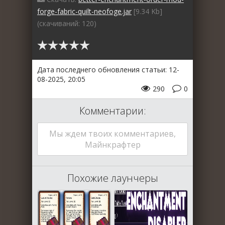
forge-fabric-quilt-neofoge.jar
[9.34 Kb]
(cкачиваний: 120)
Дата последнего обновления статьи: 12-
08-2025, 20:05
290
0
Комментарии:
Мы ждем твоих комментариев,
Майнкрафтер
Похожие лаунчеры