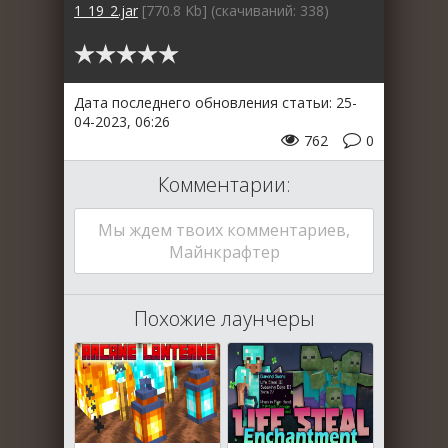
1_19_2.jar
[770.8 Kb] (cкачиваний: 338)
Дата последнего обновления статьи: 25-
04-2023, 06:26
762
0
Комментарии:
Мы ждем твоих комментариев,
Майнкрафтер
Похожие лаунчеры