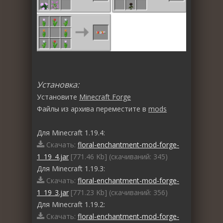
Установка:
Установите
Minecraft Forge
Файлы из архива переместите в
mods
Для Minecraft 1.19.4:
Скачать:
floral-enchantment-mod-forge-
1_19_4.jar
[771.46 Kb] (cкачиваний: 345)
Для Minecraft 1.19.3:
Скачать:
floral-enchantment-mod-forge-
1_19_3.jar
[771.23 Kb] (cкачиваний: 356)
Для Minecraft 1.19.2:
Скачать:
floral-enchantment-mod-forge-