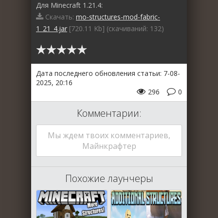
Для Minecraft 1.21.4:
Скачать:
mo-structures-mod-fabric-
1_21_4.jar
[720.11 Kb] (cкачиваний: 132)
Дата последнего обновления статьи: 7-08-
2025, 20:16
296
0
Комментарии:
Мы ждем твоих комментариев,
Майнкрафтер
Похожие лаунчеры