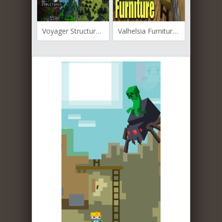
Voyager Structures для Майнкрафт [1.20.1, 1.19.4, 1.19.3]
Valhelsia Furniture для Майнкрафт [1.19.3, 1.19.2]