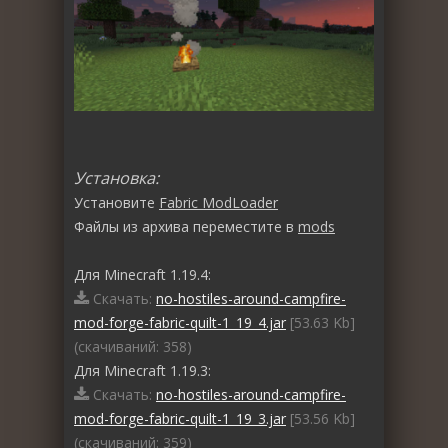
Установка:
Установите
Fabric ModLoader
Файлы из архива переместите в
mods
Для Minecraft 1.19.4:
Скачать:
no-hostiles-around-campfire-
mod-forge-fabric-quilt-1_19_4.jar
[53.63 Kb]
(cкачиваний: 358)
Для Minecraft 1.19.3:
Скачать:
no-hostiles-around-campfire-
mod-forge-fabric-quilt-1_19_3.jar
[53.56 Kb]
(cкачиваний: 359)