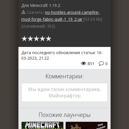
Для Minecraft 1.19.2:
Скачать:
no-hostiles-around-campfire-
mod-forge-fabric-quilt-1_19_2.jar
[53.54 Kb]
(cкачиваний: 352)
Дата последнего обновления статьи: 16-
03-2023, 21:22
851
0
Комментарии:
Мы ждем твоих комментариев,
Майнкрафтер
Похожие лаунчеры