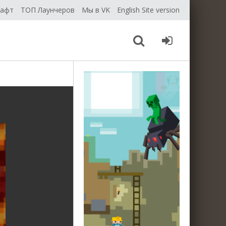
рафт
ТОП Лаунчеров
Мы в VK
English Site version