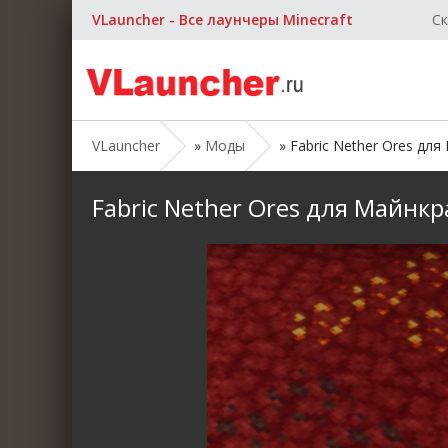
VLauncher - Все лаунчеры Minecraft
Ск
VLauncher
»
Моды
» Fabric Nether Ores для М
Fabric Nether Ores для Майнкраф