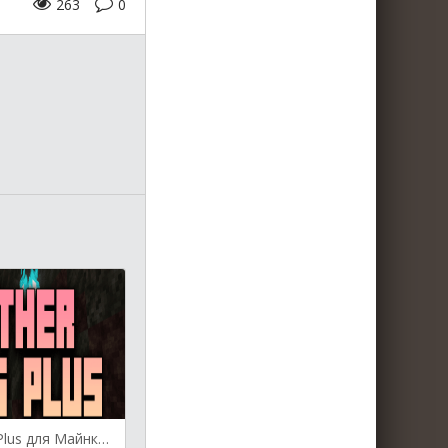
263
0
Nether Ores Plus для Майнкрафт [1.19.2, 1.18.2, 1.17.1]