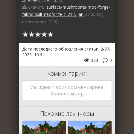
Скачать:
surface-mushrooms-mod-forge-
fabric-quilt-neoforge-1_21_5.jar
[27.65 Kb]
(cкачиваний: 150)
Дата последнего обновления статьи: 2-07-
2025, 16:44
333
0
Комментарии:
Мы ждем твоих комментариев,
Майнкрафтер
Похожие лаунчеры