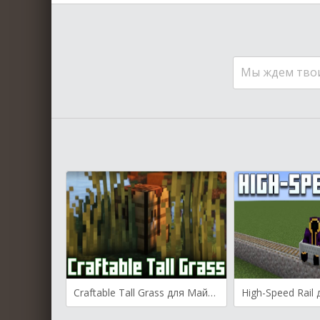
Мы ждем тво
Craftable Tall Grass для Майнкрафт [1.21.6, 1.21.5, 1.21.4]