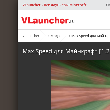
VLauncher - Все лаунчеры Minecraft
Ск
VLauncher
»
Моды
» Max Speed для Майнкраф
Max Speed для Майнкрафт [1.21