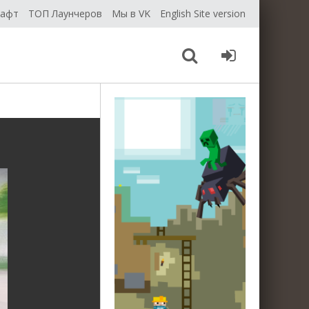
рафт
ТОП Лаунчеров
Мы в VK
English Site version