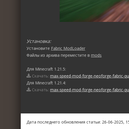
Установка:
Установите
Fabric ModLoader
Файлы из архива переместите в
mods
Для Minecraft 1.21.5:
Скачать:
max-speed-mod-forge-neoforge-fabric-quil
Для Minecraft 1.21.4:
Скачать:
max-speed-mod-forge-neoforge-fabric-quil
0
1
2
3
4
5
Дата последнего обновления статьи: 26-06-2025, 1