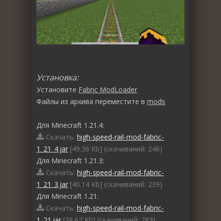
Установка:
Установите
Fabric ModLoader
Файлы из архива переместите в
mods
Для Minecraft 1.21.4:
Скачать:
high-speed-rail-mod-fabric-
1_21_4.jar
[49.36 Kb] (cкачиваний: 246)
Для Minecraft 1.21.3:
Скачать:
high-speed-rail-mod-fabric-
1_21_3.jar
[40.14 Kb] (cкачиваний: 239)
Для Minecraft 1.21:
Скачать:
high-speed-rail-mod-fabric-
1_21.jar
[38.67 Kb] (cкачиваний: 283)