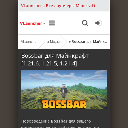
VLauncher - Все лаунчеры Minecraft
VLauncher
»
Моды
» Bossbar для Майнкрафт [1.21.6, 1.21.5, 1.21.4]
Bossbar для Майнкрафт
[1.21.6, 1.21.5, 1.21.4]
Нововведение
Bossbar
для вашего
игрового клиента, собственно с данным