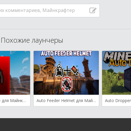
их комментариев, Майнкрафтер
Похожие лаунчеры
Toro’s Auto Mine для Майнкрафт [1.21.1, 1.21, 1.20.6]
Auto Feeder Helmet для Майнкрафт [1.20.1, 1.20, 1.19.4]