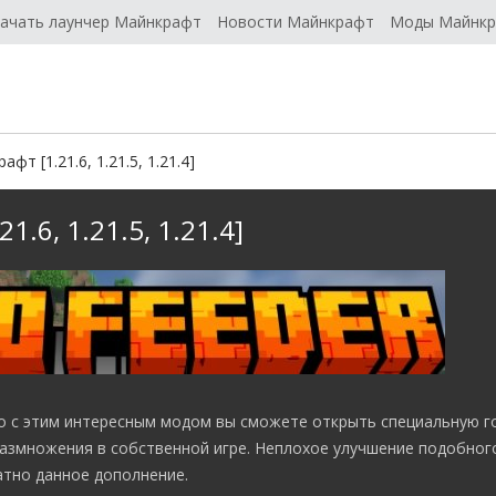
ачать лаунчер Майнкрафт
Новости Майнкрафт
Моды Майнк
фт [1.21.6, 1.21.5, 1.21.4]
1.6, 1.21.5, 1.21.4]
но с этим интересным модом вы сможете открыть специальную г
азмножения в собственной игре. Неплохое улучшение подобног
атно данное дополнение.