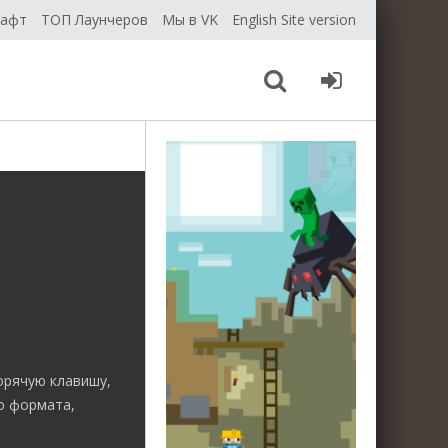
рафт
ТОП Лаунчеров
Мы в VK
English Site version
орячую клавишу,
о формата,