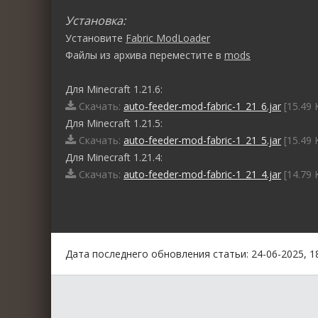
Установка:
Установите
Fabric ModLoader
Файлы из архива переместите в
mods
Для Minecraft 1.21.6:
Скачать:
auto-feeder-mod-fabric-1_21_6.jar
[15.49 
Для Minecraft 1.21.5:
Скачать:
auto-feeder-mod-fabric-1_21_5.jar
[15.49 
Для Minecraft 1.21.4:
Скачать:
auto-feeder-mod-fabric-1_21_4.jar
[14.79 
0
1
2
3
4
5
Дата последнего обновления статьи: 24-06-2025, 1