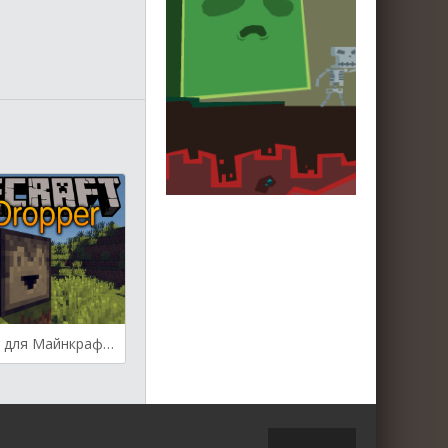
Auto Dropper для Майнкрафт [1.12.2, 1.13.2, 1.14.3, 1.15.2]