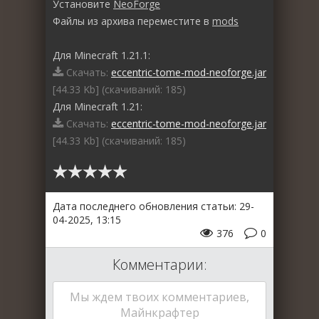
Установите
NeoForge
Файлы из архива переместите в
mods
Для Minecraft 1.21.1:
Скачать:
eccentric-tome-mod-neoforge.jar
[44.33 Kb] (cкачиваний: 185)
Для Minecraft 1.21:
Скачать:
eccentric-tome-mod-neoforge.jar
[44.33 Kb] (cкачиваний: 185)
Дата последнего обновления статьи: 29-
04-2025, 13:15
376
0
Комментарии:
Мы ждем твоих комментариев,
Майнкрафтер