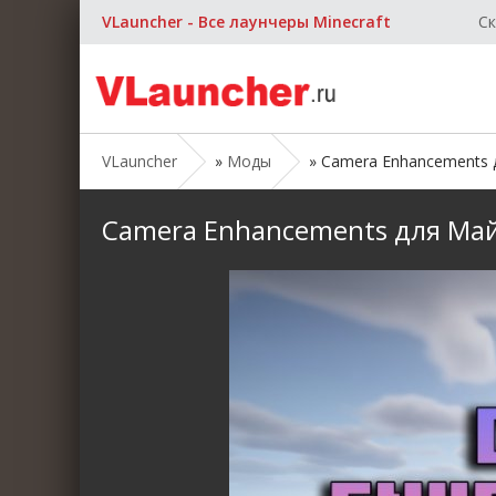
VLauncher - Все лаунчеры Minecraft
Ск
VLauncher
»
Моды
» Camera Enhancements дл
Camera Enhancements для Майнк