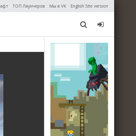
рафт
ТОП Лаунчеров
Мы в VK
English Site version