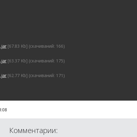
jar
[67.83 Kb] (cкачиваний: 166)
jar
[63.37 Kb] (cкачиваний: 175)
jar
[62.77 Kb] (cкачиваний: 171)
3:08
Комментарии: