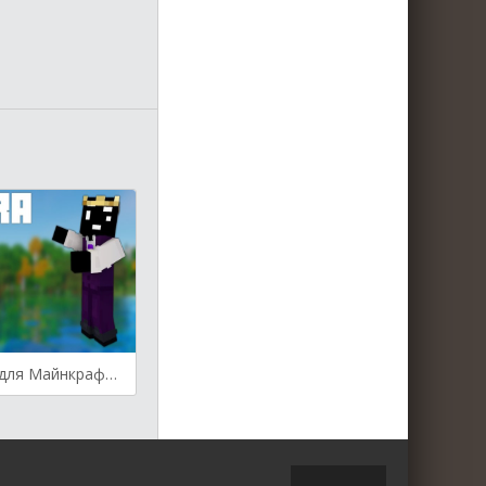
Camera Utils для Майнкрафт [1.19.4, 1.19.3, 1.19.2]