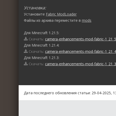
Установка:
Установите
Fabric ModLoader
Файлы из архива переместите в
mods
Для Minecraft 1.21.5:
Скачать:
camera-enhancements-mod-fabric-1_21_5.
Для Minecraft 1.21.4:
Скачать:
camera-enhancements-mod-fabric-1_21_4.
Для Minecraft 1.21.3:
Скачать:
camera-enhancements-mod-fabric-1_21_3.
0
1
2
3
4
5
Дата последнего обновления статьи: 29-04-2025, 1