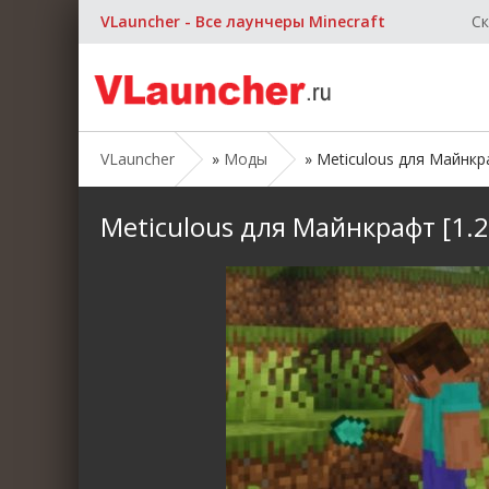
VLauncher - Все лаунчеры Minecraft
Ск
VLauncher
»
Моды
» Meticulous для Майнкраф
Meticulous для Майнкрафт [1.21