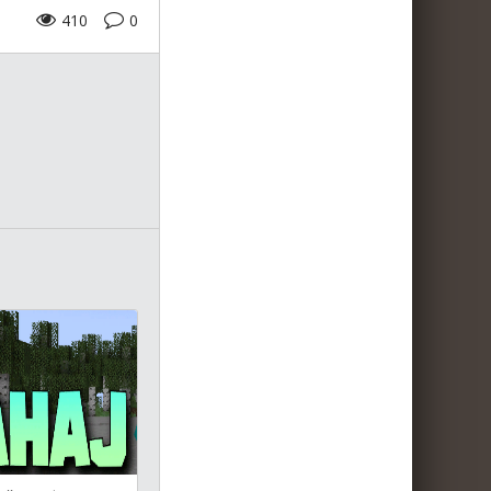
410
0