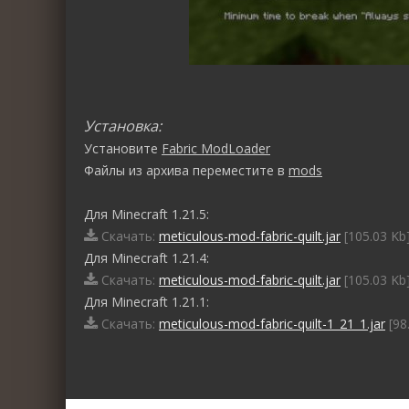
Установка:
Установите
Fabric ModLoader
Файлы из архива переместите в
mods
Для Minecraft 1.21.5:
Скачать:
meticulous-mod-fabric-quilt.jar
[105.03 Kb
Для Minecraft 1.21.4:
Скачать:
meticulous-mod-fabric-quilt.jar
[105.03 Kb
Для Minecraft 1.21.1:
Скачать:
meticulous-mod-fabric-quilt-1_21_1.jar
[98
0
1
2
3
4
5