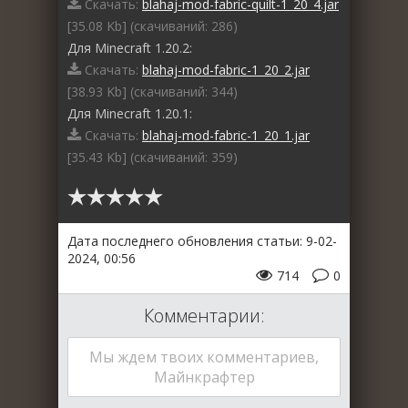
Скачать:
blahaj-mod-fabric-quilt-1_20_4.jar
[35.08 Kb] (cкачиваний: 286)
Для Minecraft 1.20.2:
Скачать:
blahaj-mod-fabric-1_20_2.jar
[38.93 Kb] (cкачиваний: 344)
Для Minecraft 1.20.1:
Скачать:
blahaj-mod-fabric-1_20_1.jar
[35.43 Kb] (cкачиваний: 359)
Дата последнего обновления статьи: 9-02-
2024, 00:56
714
0
Комментарии:
Мы ждем твоих комментариев,
Майнкрафтер