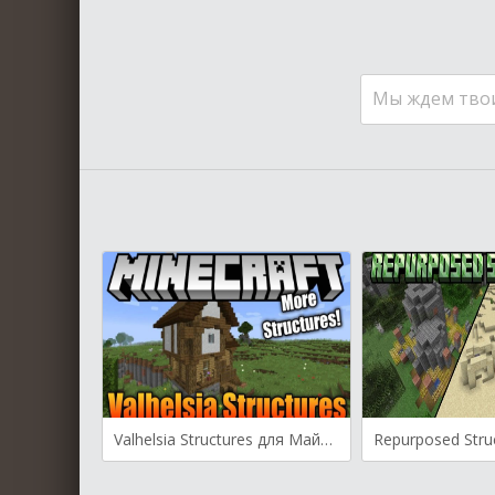
Мы ждем тво
Valhelsia Structures для Майнкрафт [1.21.1, 1.21, 1.20.1]