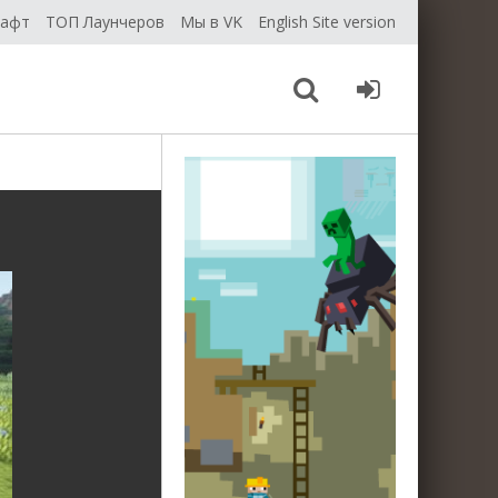
рафт
ТОП Лаунчеров
Мы в VK
English Site version