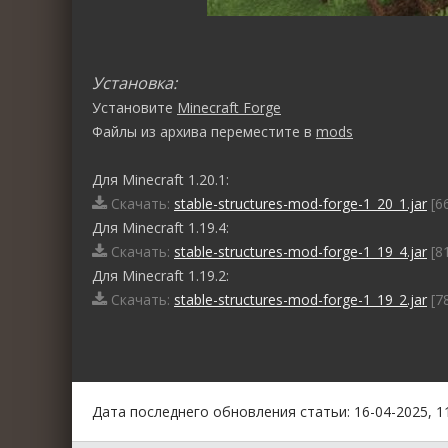
Установка:
Установите
Minecraft Forge
Файлы из архива переместите в
mods
Для Minecraft 1.20.1:
Скачать:
stable-structures-mod-forge-1_20_1.jar
[66
Для Minecraft 1.19.4:
Скачать:
stable-structures-mod-forge-1_19_4.jar
[81
Для Minecraft 1.19.2:
Скачать:
stable-structures-mod-forge-1_19_2.jar
[78
0
1
2
3
4
5
Дата последнего обновления статьи: 16-04-2025, 1