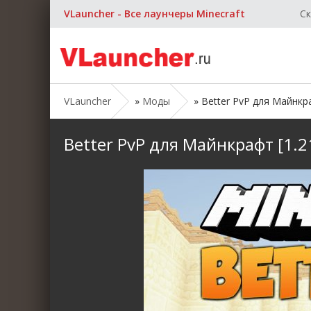
VLauncher - Все лаунчеры Minecraft
Ск
VLauncher
»
Моды
» Better PvP для Майнкрафт
Better PvP для Майнкрафт [1.21.