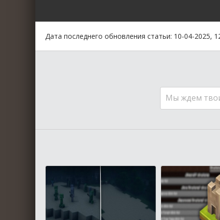
0
1
2
3
4
5
Дата последнего обновления статьи: 10-04-2025, 1
Мы ждем тво