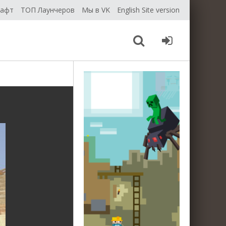
рафт
ТОП Лаунчеров
Мы в VK
English Site version