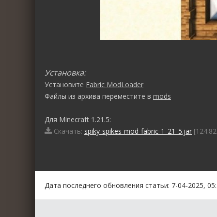
Установка:
Установите
Fabric ModLoader
Файлы из архива переместите в
mods
Для Minecraft 1.21.5:
Скачать:
spiky-spikes-mod-fabric-1_21_5.jar
[124.82
20
1
2
3
4
5
Дата последнего обновления статьи: 7-04-2025, 05