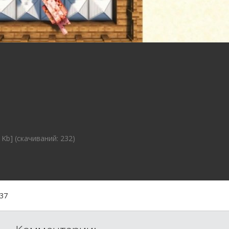
 Kb] (cкачиваний: 232)
:37