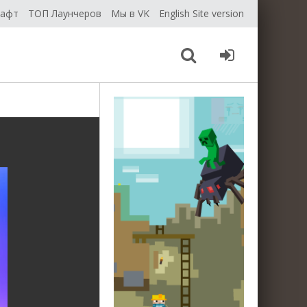
рафт
ТОП Лаунчеров
Мы в VK
English Site version