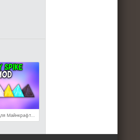
Spiky Spikes для Майнкрафт [1.21.4, 1.21.3, 1.21.1]