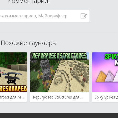
Комментарии:
их комментариев, Майнкрафтер
Похожие лаунчеры
SlashBlade Resharped для Майнкрафт [1.20.1, 1.20]
Repurposed Structures для Майнкрафт [1.21.5, 1.21.4, 1.21.1]