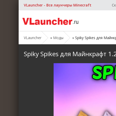
VLauncher - Все лаунчеры Minecraft
Ск
VLauncher
»
Моды
» Spiky Spikes для Майнк
Spiky Spikes для Майнкрафт 1.