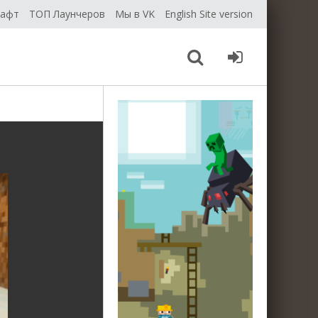
рафт
ТОП Лаунчеров
Мы в VK
English Site version