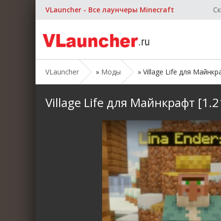
VLauncher - Все лаунчеры Minecraft
Ск
VLauncher
»
Моды
» Village Life для Майнкра
Village Life для Майнкрафт [1.21