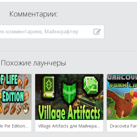
Комментарии:
их комментариев, Майнкрафтер
Похожие лаунчеры
Spice of Life Apple Pie Edition для Майнкрафт [1.20.1, 1.20, 1.19.2]
Village Artifacts для Майнкрафт [1.19.4, 1.19.2, 1.19.1]