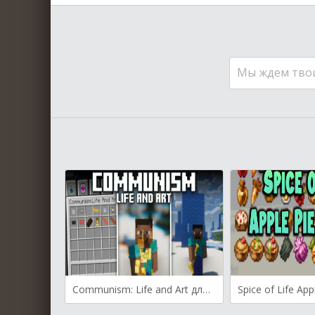
Мы ждем тво
Communism: Life and Art для Майнкрафт [1.20.1, 1.16.5, 1.12.2]