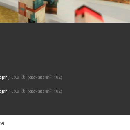
.jar
[160.8 Kb] (cкачиваний: 182)
.jar
[160.8 Kb] (cкачиваний: 182)
:59