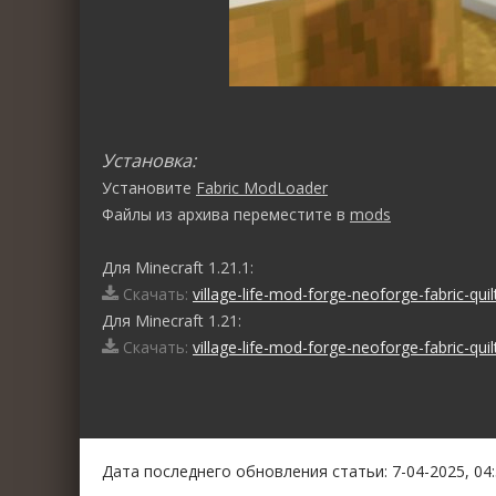
Установка:
Установите
Fabric ModLoader
Файлы из архива переместите в
mods
Для Minecraft 1.21.1:
Скачать:
village-life-mod-forge-neoforge-fabric-quilt
Для Minecraft 1.21:
Скачать:
village-life-mod-forge-neoforge-fabric-quilt
0
1
2
3
4
5
Дата последнего обновления статьи: 7-04-2025, 04