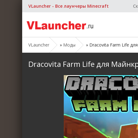
VLauncher - Все лаунчеры Minecraft
Ск
VLauncher
»
Моды
» Dracovita Farm Life дл
Dracovita Farm Life для Майнк