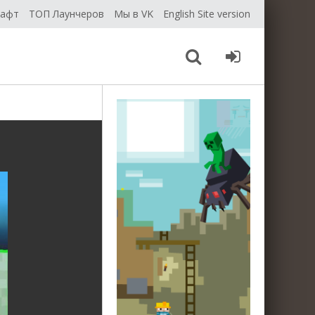
рафт
ТОП Лаунчеров
Мы в VK
English Site version