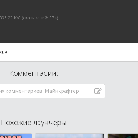
895.22 Kb] (cкачиваний: 374)
2:09
Комментарии:
их комментариев, Майнкрафтер
Похожие лаунчеры